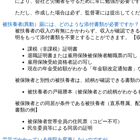
により、会社と労働者を守るために常に勉強が必要です
ただし、作成した場合は必ず、監督署には提出してくだ
被扶養者(異動）届には、どのような添付書類が必要ですか？
被扶養者の収入の有無にかかわらず、収入が確認できる
明をもって添付書類を不要とすることができます。 【
課税（非課税）証明書
退職証明書または雇用保険被保険者離職票の写し
雇用保険受給資格者証の写し
現在の年金受給額がわかる「年金額改定通知書」
被保険者と別性の被扶養者は、続柄が確認できる書類の
被扶養者の戸籍謄本（被保険者との続柄がわかる
被保険者との同居が条件である被扶養者（直系尊属、配
書類の例】
被保険者世帯全員の住民票（コピー不可）
民生委員等による同居の証明
労災でかかっている病院を変更したいのですが。