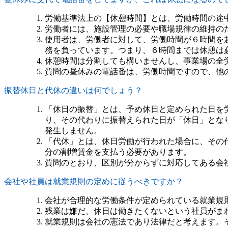
労働基準法上の【休憩時間】とは、労働時間の途
労働者には、施設管理の必要や職場規律の維持の
使用者は、労働者に対して、労働時間が６時間を
務を負っています。つまり、６時間までは休憩は
休憩時間は分割しても構いませんし、事業場の全
質問の昼休みの電話番は、労働時間ですので、他
振替休日と代休の違いは何でしょう？
「休日の振替」とは、予め休日と定められた日を
り、その代わりに振替えられた日が「休日」とな
発生しません。
「代休」とは、休日労働が行われた場合に、その
分の割増賃金を支払う必要があります。
質問のとおり、区別が分からずに対応してある会
会社や社員は就業規則の定めに従うべきですか？
会社が合理的な労働条件が定められている就業規
残業は嫌だ、休日は働きたくないという社員がま
就業規則は会社の憲法であり法律だと考えます。