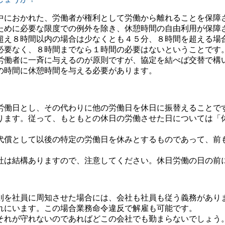
中におかれた、労働者が権利として労働から離れることを保障
ために必要な限度での例外を除き、休憩時間の自由利用が保障
超え８時間以内の場合は少なくとも４５分、８時間を超える場
必要なく、８時間までなら１時間の必要はないということです
労働者に一斉に与えるのが原則ですが、協定を結べば交替で構
の時間に休憩時間を与える必要があります。
労働日とし、その代わりに他の労働日を休日に振替えることで
ります。従って、もともとの休日の労働させた日については「
代償として以後の特定の労働日を休みとするものであって、前
社は結構ありますので、注意してください。休日労働の日の前
則を社員に周知させた場合には、会社も社員も従う義務があり
れにいます。この場合業務命令違反で解雇も可能です。
それが守れないのであればどこの会社でも勤まらないでしょう