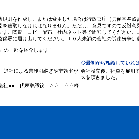
業規則を作成し、または変更した場合は行政官庁（労働基準監
見を聴取しなければなりません。ただし、意見ですので反対意
ます。閲覧、コピー配布、社内ネット等で周知してください。
監督署に届け出してください。１０人未満の会社の労使紛争は
」の一部を紹介します！
◇最初から相談していれ
、退社による業務引継ぎや非効率が
会社設立後、社員を雇用
スを頂きました。
会社●●
代表取締役
△△ △△様