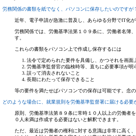
労務関係の書類を紙でなく、パソコンに保存したいのですが
近年、電子申請が急激に普及し、あらゆる分野でIT化
労務関係では、労働基準法第１０９条に、労働者名簿、
す。
これらの書類をパソコン上で作成し保存するには
法令で定められた要件を具備し、かつそれを画面
労働基準監督官の臨検時等、直ちに必要事項が明
誤って消去されないこと
長期にわたって保存できること
等の要件を満たせばパソコンでの保存は可能です。念の
どのような場合に、就業規則を労働基準監督署に届ける必要
原則、労働基準法第８９条に常時１０人以上の労働者を
０人未満は作成する必要はないと解釈できます。
ただ、最近は労働者の権利に対する意識は非常に高く、